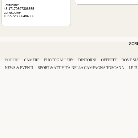
Latitudine:
43.17170397306565
Longitudine:
10.55728666484356
SCRI
PODERE
CAMERE
PHOTOGALLERY
DINTORNI
OFFERTE
DOVE SI
NEWS & EVENTI
SPORT
&
ATTIVITÀ
NELLA
CAMPAGNA TOSCANA
LE T