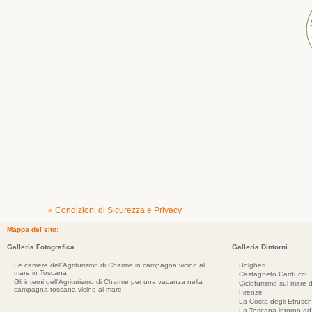
» Condizioni di Sicurezza e Privacy
Mappa del sito:
Galleria Fotografica
Galleria Dintorni
Le camere dell'Agriturismo di Charme in campagna vicino al
Bolgheri
mare in Toscana
Castagneto Carducci
Gli interni dell'Agriturismo di Charme per una vacanza nella
Cicloturismo sul mare d
campagna toscana vicino al mare
Firenze
La Costa degli Etrusch
La Toscana intorno a