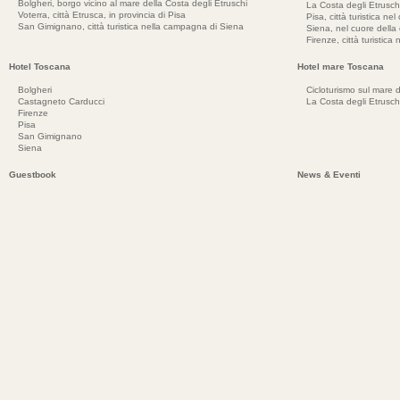
Bolgheri, borgo vicino al mare della Costa degli Etruschi
La Costa degli Etrusch
Voterra, città Etrusca, in provincia di Pisa
Pisa, città turistica ne
San Gimignano, città turistica nella campagna di Siena
Siena, nel cuore dell
Firenze, città turistica
Hotel Toscana
Hotel mare Toscana
Bolgheri
Cicloturismo sul mare d
Castagneto Carducci
La Costa degli Etrusch
Firenze
Pisa
San Gimignano
Siena
Guestbook
News & Eventi