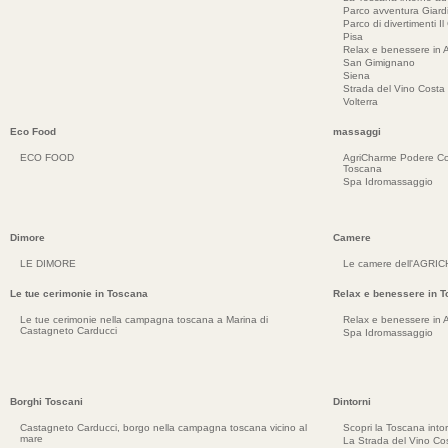
Parco avventura Giar
Parco di divertimenti Il
Pisa
Relax e benessere in 
San Gimignano
Siena
Strada del Vino Costa 
Volterra
Eco Food
massaggi
ECO FOOD
AgriCharme Podere Co
Toscana
Spa Idromassaggio
Dimore
Camere
LE DIMORE
Le camere dell'AGRI
Le tue cerimonie in Toscana
Relax e benessere in 
Le tue cerimonie nella campagna toscana a Marina di
Relax e benessere in 
Castagneto Carducci
Spa Idromassaggio
Borghi Toscani
Dintorni
Castagneto Carducci, borgo nella campagna toscana vicino al
Scopri la Toscana into
mare
La Strada del Vino Cos