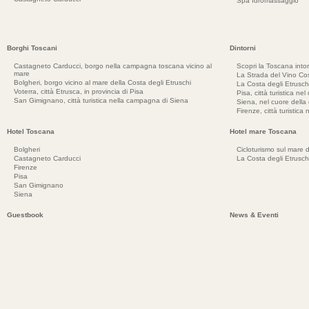
Spa Idromassaggio
Borghi Toscani
Dintorni
Castagneto Carducci, borgo nella campagna toscana vicino al
Scopri la Toscana into
mare
La Strada del Vino Cos
Bolgheri, borgo vicino al mare della Costa degli Etruschi
La Costa degli Etrusch
Voterra, città Etrusca, in provincia di Pisa
Pisa, città turistica ne
San Gimignano, città turistica nella campagna di Siena
Siena, nel cuore dell
Firenze, città turistica
Hotel Toscana
Hotel mare Toscana
Bolgheri
Cicloturismo sul mare d
Castagneto Carducci
La Costa degli Etrusch
Firenze
Pisa
San Gimignano
Siena
Guestbook
News & Eventi