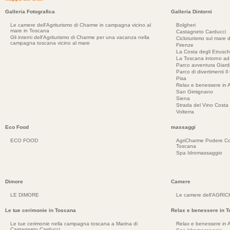
Galleria Fotografica
Galleria Dintorni
Le camere dell'Agriturismo di Charme in campagna vicino al
Bolgheri
mare in Toscana
Castagneto Carducci
Gli interni dell'Agriturismo di Charme per una vacanza nella
Cicloturismo sul mare d
campagna toscana vicino al mare
Firenze
La Costa degli Etrusch
La Toscana intorno a
Parco avventura Giar
Parco di divertimenti Il
Pisa
Relax e benessere in 
San Gimignano
Siena
Strada del Vino Costa 
Volterra
Eco Food
massaggi
ECO FOOD
AgriCharme Podere Co
Toscana
Spa Idromassaggio
Dimore
Camere
LE DIMORE
Le camere dell'AGRI
Le tue cerimonie in Toscana
Relax e benessere in 
Le tue cerimonie nella campagna toscana a Marina di
Relax e benessere in 
Castagneto Carducci