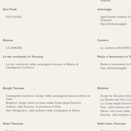
Volterra
Eco Food
massaggi
ECO FOOD
AgriCharme Podere Co
Toscana
Spa Idromassaggio
Dimore
Camere
LE DIMORE
Le camere dell'AGRI
Le tue cerimonie in Toscana
Relax e benessere in 
Le tue cerimonie nella campagna toscana a Marina di
Relax e benessere in 
Castagneto Carducci
Spa Idromassaggio
Borghi Toscani
Dintorni
Castagneto Carducci, borgo nella campagna toscana vicino al
Scopri la Toscana into
mare
La Strada del Vino Cos
Bolgheri, borgo vicino al mare della Costa degli Etruschi
La Costa degli Etrusch
Voterra, città Etrusca, in provincia di Pisa
Pisa, città turistica ne
San Gimignano, città turistica nella campagna di Siena
Siena, nel cuore dell
Firenze, città turistica
Hotel Toscana
Hotel mare Toscana