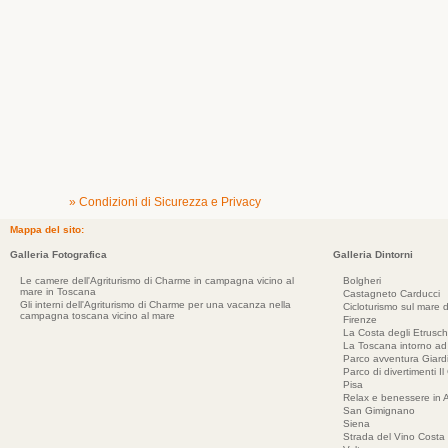
» Condizioni di Sicurezza e Privacy
Mappa del sito:
Galleria Fotografica
Galleria Dintorni
Le camere dell'Agriturismo di Charme in campagna vicino al
Bolgheri
mare in Toscana
Castagneto Carducci
Gli interni dell'Agriturismo di Charme per una vacanza nella
Cicloturismo sul mare d
campagna toscana vicino al mare
Firenze
La Costa degli Etrusch
La Toscana intorno a
Parco avventura Giar
Parco di divertimenti Il
Pisa
Relax e benessere in 
San Gimignano
Siena
Strada del Vino Costa 