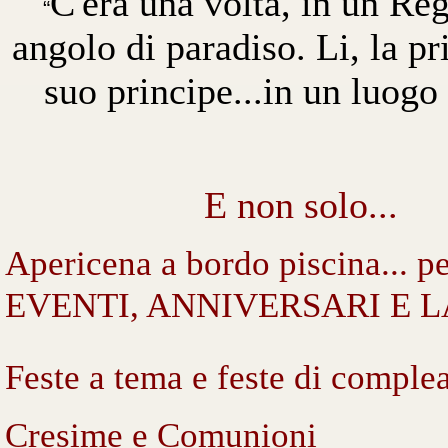
C'era una volta,
in un Re
“
angolo di paradiso.
Li, la p
suo
principe
...in un luogo
E non solo...
Apericena a bordo piscina... pe
EVENTI, ANNIVERSARI E 
Feste a tema e feste di comple
Cresime e Comunioni