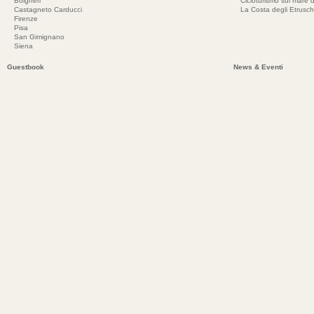
Bolgheri
Cicloturismo sul mare d
Castagneto Carducci
La Costa degli Etrusch
Firenze
Pisa
San Gimignano
Siena
Guestbook
News & Eventi