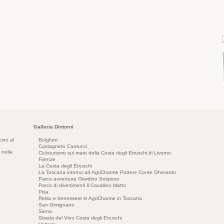
Galleria Dintorni
ino al
Bolgheri
Castagneto Carducci
 nella
Cicloturismo sul mare della Costa degli Etruschi di Livorno
Firenze
La Costa degli Etruschi
La Toscana intorno ad AgriCharme Podere Conte Gherardo
Parco avventura Giardino Sospeso
Parco di divertimenti Il Cavallino Matto
Pisa
Relax e benessere in AgriCharme in Toscana
San Gimignano
Siena
Strada del Vino Costa degli Etruschi