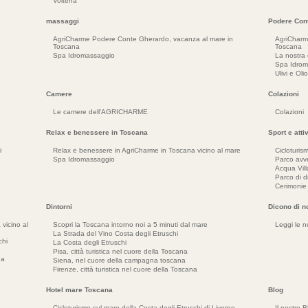
Volterra
massaggi
Podere Con
AgriCharme Podere Conte Gherardo, vacanza al mare in
AgriCharm
Toscana
Toscana
Spa Idromassaggio
La nostra
Spa Idrom
Ulivi e Olio
Camere
Colazioni
Le camere dell'AGRICHARME
Colazioni
Relax e benessere in Toscana
Sport e atti
i
Relax e benessere in AgriCharme in Toscana vicino al mare
Cicloturis
Spa Idromassaggio
Parco avv
Acqua Vil
Parco di d
Cerimonie
Dintorni
Dicono di n
vicino al
Scopri la Toscana intorno noi a 5 minuti dal mare
Leggi le n
La Strada del Vino Costa degli Etruschi
chi
La Costa degli Etruschi
Pisa, città turistica nel cuore della Toscana
na
Siena, nel cuore della campagna toscana
Firenze, città turistica nel cuore della Toscana
Hotel mare Toscana
Blog
Cicloturismo sul mare della Costa degli Etruschi di Livorno
Il nostro 