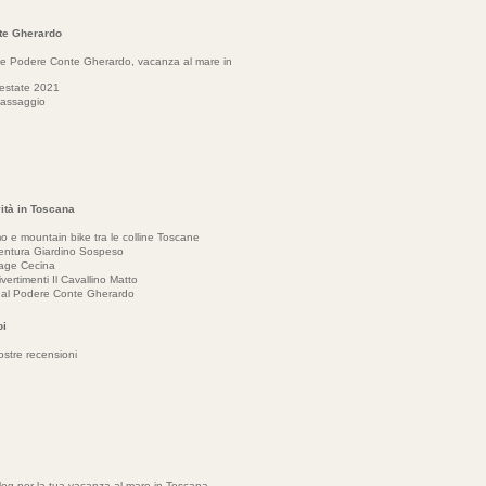
te Gherardo
e Podere Conte Gherardo, vacanza al mare in
 estate 2021
assaggio
vità in Toscana
mo e mountain bike tra le colline Toscane
entura Giardino Sospeso
lage Cecina
ivertimenti Il Cavallino Matto
 al Podere Conte Gherardo
oi
ostre recensioni
Blog per la tua vacanza al mare in Toscana