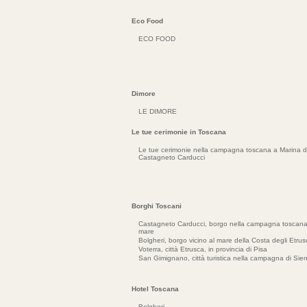
Eco Food
ECO FOOD
Dimore
LE DIMORE
Le tue cerimonie in Toscana
Le tue cerimonie nella campagna toscana a Marina d
Castagneto Carducci
Borghi Toscani
Castagneto Carducci, borgo nella campagna toscana 
mare
Bolgheri, borgo vicino al mare della Costa degli Etrus
Voterra, città Etrusca, in provincia di Pisa
San Gimignano, città turistica nella campagna di Sie
Hotel Toscana
Bolgheri