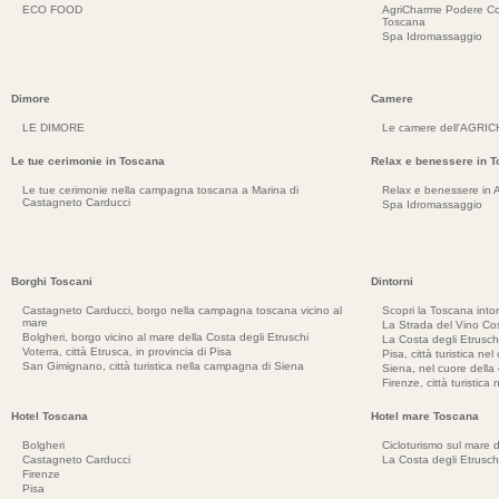
ECO FOOD
AgriCharme Podere Co
Toscana
Spa Idromassaggio
Dimore
Camere
LE DIMORE
Le camere dell'AGRI
Le tue cerimonie in Toscana
Relax e benessere in 
Le tue cerimonie nella campagna toscana a Marina di
Relax e benessere in 
Castagneto Carducci
Spa Idromassaggio
Borghi Toscani
Dintorni
Castagneto Carducci, borgo nella campagna toscana vicino al
Scopri la Toscana into
mare
La Strada del Vino Cos
Bolgheri, borgo vicino al mare della Costa degli Etruschi
La Costa degli Etrusch
Voterra, città Etrusca, in provincia di Pisa
Pisa, città turistica ne
San Gimignano, città turistica nella campagna di Siena
Siena, nel cuore dell
Firenze, città turistica
Hotel Toscana
Hotel mare Toscana
Bolgheri
Cicloturismo sul mare d
Castagneto Carducci
La Costa degli Etrusch
Firenze
Pisa