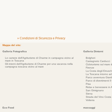
» Condizioni di Sicurezza e Privacy
Mappa del sito:
Galleria Fotografica
Galleria Dintorni
Le camere dell'Agriturismo di Charme in campagna vicino al
Bolgheri
mare in Toscana
Castagneto Carducci
Gli interni dell'Agriturismo di Charme per una vacanza nella
Cicloturismo sul mare d
campagna toscana vicino al mare
Firenze
La Costa degli Etrusch
La Toscana intorno a
Parco avventura Giar
Parco di divertimenti Il
Pisa
Relax e benessere in 
San Gimignano
Siena
Strada del Vino Costa 
Volterra
Eco Food
massaggi