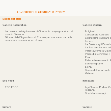
» Condizioni di Sicurezza e Privacy
Mappa del sito:
Galleria Fotografica
Galleria Dintorni
Le camere dell'Agriturismo di Charme in campagna vicino al
Bolgheri
mare in Toscana
Castagneto Carducci
Gli interni dell'Agriturismo di Charme per una vacanza nella
Cicloturismo sul mare d
campagna toscana vicino al mare
Firenze
La Costa degli Etrusch
La Toscana intorno a
Parco avventura Giar
Parco di divertimenti Il
Pisa
Relax e benessere in 
San Gimignano
Siena
Strada del Vino Costa 
Volterra
Eco Food
massaggi
ECO FOOD
AgriCharme Podere Co
Toscana
Spa Idromassaggio
Dimore
Camere