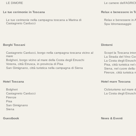
LE DIMORE
Le camere dell'AGRI
Le tue cerimonie in Toscana
Relax e benessere in 
Le tue cerimonie nella campagna toscana a Marina di
Relax e benessere in 
Castagneto Carducci
Spa Idromassaggio
Borghi Toscani
Dintorni
Castagneto Carducci, borgo nella campagna toscana vicino al
Scopri la Toscana into
mare
La Strada del Vino Cos
Bolgheri, borgo vicino al mare della Costa degli Etruschi
La Costa degli Etrusch
Voterra, città Etrusca, in provincia di Pisa
Pisa, città turistica ne
San Gimignano, città turistica nella campagna di Siena
Siena, nel cuore dell
Firenze, città turistica
Hotel Toscana
Hotel mare Toscana
Bolgheri
Cicloturismo sul mare d
Castagneto Carducci
La Costa degli Etrusch
Firenze
Pisa
San Gimignano
Siena
Guestbook
News & Eventi