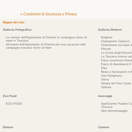
» Condizioni di Sicurezza e Privacy
Mappa del sito:
Galleria Fotografica
Galleria Dintorni
Le camere dell'Agriturismo di Charme in campagna vicino al
Bolgheri
mare in Toscana
Castagneto Carducci
Gli interni dell'Agriturismo di Charme per una vacanza nella
Cicloturismo sul mare d
campagna toscana vicino al mare
Firenze
La Costa degli Etrusch
La Toscana intorno a
Parco avventura Giar
Parco di divertimenti Il
Pisa
Relax e benessere in 
San Gimignano
Siena
Strada del Vino Costa 
Volterra
Eco Food
massaggi
ECO FOOD
AgriCharme Podere Co
Toscana
Spa Idromassaggio
Dimore
Camere