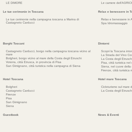
LE DIMORE
Le camere dell'AGRI
Le tue cerimonie in Toscana
Relax e benessere in 
Le tue cerimonie nella campagna toscana a Marina di
Relax e benessere in 
Castagneto Carducci
Spa Idromassaggio
Borghi Toscani
Dintorni
Castagneto Carducci, borgo nella campagna toscana vicino al
Scopri la Toscana into
mare
La Strada del Vino Cos
Bolgheri, borgo vicino al mare della Costa degli Etruschi
La Costa degli Etrusch
Voterra, città Etrusca, in provincia di Pisa
Pisa, città turistica ne
San Gimignano, città turistica nella campagna di Siena
Siena, nel cuore dell
Firenze, città turistica
Hotel Toscana
Hotel mare Toscana
Bolgheri
Cicloturismo sul mare d
Castagneto Carducci
La Costa degli Etrusch
Firenze
Pisa
San Gimignano
Siena
Guestbook
News & Eventi