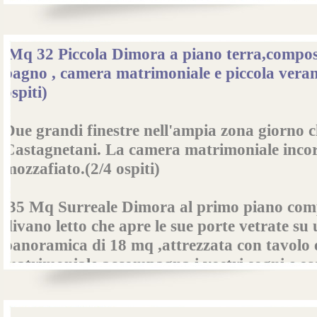
Prestigioso bagno composto da anti-bagno 
Mq 32 Piccola Dimora a piano terra,compo
bagno , camera matrimoniale e piccola veran
ospiti)
Due grandi finestre nell'ampia zona giorno ch
Castagnetani. La camera matrimoniale incorn
mozzafiato.(2/4 ospiti)
35 Mq Surreale Dimora al primo piano com
divano letto che apre le sue porte vetrate su
panoramica di 18 mq ,attrezzata con tavolo 
matrimoniale accompagna i vostri sogni e sc
meravigliosa vista sulla piscina.(2/4 ospiti)