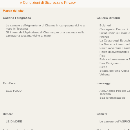
» Condizioni di Sicurezza e Privacy
Mappa del sito:
Galleria Fotografica
Galleria Dintorni
Le camere dell'Agriturismo di Charme in campagna vicino al
Bolgheri
mare in Toscana
Castagneto Carducci
Gli interni dell'Agriturismo di Charme per una vacanza nella
Cicloturismo sul mare d
campagna toscana vicino al mare
Firenze
La Costa degli Etrusch
La Toscana intorno a
Parco avventura Giar
Parco di divertimenti Il
Pisa
Relax e benessere in 
San Gimignano
Siena
Strada del Vino Costa 
Volterra
Eco Food
massaggi
ECO FOOD
AgriCharme Podere Co
Toscana
Spa Idromassaggio
Dimore
Camere
LE DIMORE
Le camere dell'AGRI