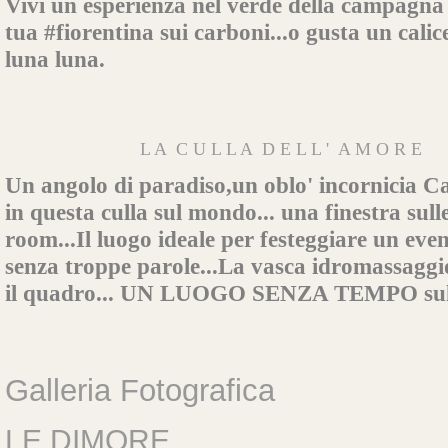
Vivi un esperienza nel verde della campagna l
tua #fiorentina sui carboni...o gusta un calice
luna luna.
                           L A  C U L L A  D E L L '  A M O R E 
Un angolo di paradiso,un oblo' incornicia Cas
in questa culla sul mondo... una finestra sull
room...Il luogo ideale per festeggiare un eve
senza troppe parole...La vasca idromassaggio
il quadro... UN LUOGO SENZA TEMPO sulla
Galleria Fotografica
LE DIMORE