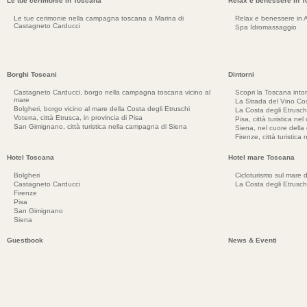
Le tue cerimonie in Toscana
Relax e benessere in 
Le tue cerimonie nella campagna toscana a Marina di
Relax e benessere in 
Castagneto Carducci
Spa Idromassaggio
Borghi Toscani
Dintorni
Castagneto Carducci, borgo nella campagna toscana vicino al
Scopri la Toscana into
mare
La Strada del Vino Cos
Bolgheri, borgo vicino al mare della Costa degli Etruschi
La Costa degli Etrusch
Voterra, città Etrusca, in provincia di Pisa
Pisa, città turistica ne
San Gimignano, città turistica nella campagna di Siena
Siena, nel cuore dell
Firenze, città turistica
Hotel Toscana
Hotel mare Toscana
Bolgheri
Cicloturismo sul mare d
Castagneto Carducci
La Costa degli Etrusch
Firenze
Pisa
San Gimignano
Siena
Guestbook
News & Eventi