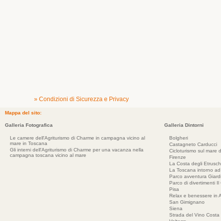
» Condizioni di Sicurezza e Privacy
Mappa del sito:
Galleria Fotografica
Galleria Dintorni
Le camere dell'Agriturismo di Charme in campagna vicino al
Bolgheri
mare in Toscana
Castagneto Carducci
Gli interni dell'Agriturismo di Charme per una vacanza nella
Cicloturismo sul mare d
campagna toscana vicino al mare
Firenze
La Costa degli Etrusch
La Toscana intorno a
Parco avventura Giar
Parco di divertimenti Il
Pisa
Relax e benessere in 
San Gimignano
Siena
Strada del Vino Costa 