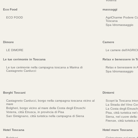
Volterra
Eco Food
massaggi
ECO FOOD
AgriCharme Podere Co
Toscana
Spa Idromassaggio
Dimore
Camere
LE DIMORE
Le camere dell'AGRI
Le tue cerimonie in Toscana
Relax e benessere in 
Le tue cerimonie nella campagna toscana a Marina di
Relax e benessere in 
Castagneto Carducci
Spa Idromassaggio
Borghi Toscani
Dintorni
Castagneto Carducci, borgo nella campagna toscana vicino al
Scopri la Toscana into
mare
La Strada del Vino Cos
Bolgheri, borgo vicino al mare della Costa degli Etruschi
La Costa degli Etrusch
Voterra, città Etrusca, in provincia di Pisa
Pisa, città turistica ne
San Gimignano, città turistica nella campagna di Siena
Siena, nel cuore dell
Firenze, città turistica
Hotel Toscana
Hotel mare Toscana
Bolgheri
Cicloturismo sul mare d