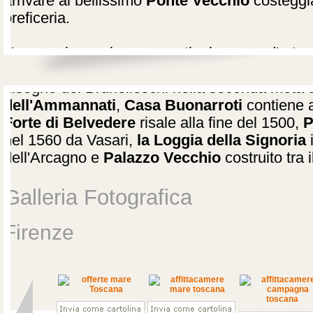
arrivare al bellissimo
Ponte Vecchio
costeggia
oreficeria.
Numerosi sono i monumenti e le opere d'arte da 
Campanile di Giotto
iniziato da Giotto nel 133
disegno del Brunelleschi nella seconda metà d
dell'Ammannati
,
Casa Buonarroti
contiene a
Forte di Belvedere
risale alla fine del 1500,
P
nel 1560 da Vasari,
la Loggia della Signoria
i
dell'Arcagno e
Palazzo Vecchio
costruito tra 
Galleria Fotografica
Firenze