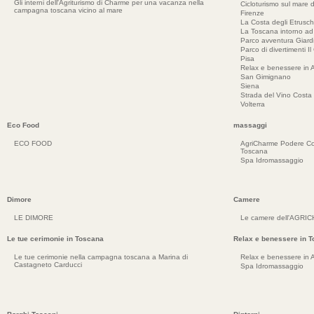
Gli interni dell'Agriturismo di Charme per una vacanza nella
Cicloturismo sul mare d
campagna toscana vicino al mare
Firenze
La Costa degli Etrusch
La Toscana intorno a
Parco avventura Giar
Parco di divertimenti Il
Pisa
Relax e benessere in 
San Gimignano
Siena
Strada del Vino Costa 
Volterra
Eco Food
massaggi
ECO FOOD
AgriCharme Podere Co
Toscana
Spa Idromassaggio
Dimore
Camere
LE DIMORE
Le camere dell'AGRI
Le tue cerimonie in Toscana
Relax e benessere in 
Le tue cerimonie nella campagna toscana a Marina di
Relax e benessere in 
Castagneto Carducci
Spa Idromassaggio