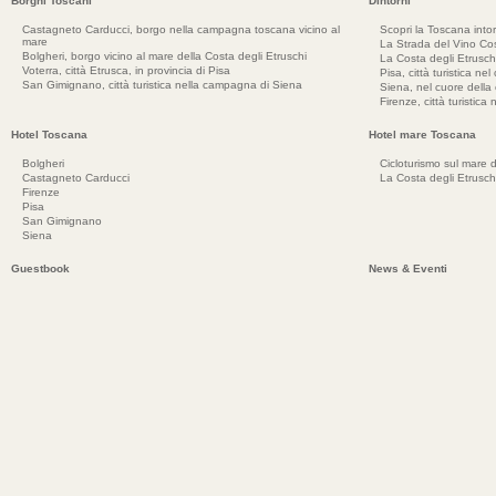
Borghi Toscani
Dintorni
Castagneto Carducci, borgo nella campagna toscana vicino al
Scopri la Toscana into
mare
La Strada del Vino Cos
Bolgheri, borgo vicino al mare della Costa degli Etruschi
La Costa degli Etrusch
Voterra, città Etrusca, in provincia di Pisa
Pisa, città turistica ne
San Gimignano, città turistica nella campagna di Siena
Siena, nel cuore dell
Firenze, città turistica
Hotel Toscana
Hotel mare Toscana
Bolgheri
Cicloturismo sul mare d
Castagneto Carducci
La Costa degli Etrusch
Firenze
Pisa
San Gimignano
Siena
Guestbook
News & Eventi