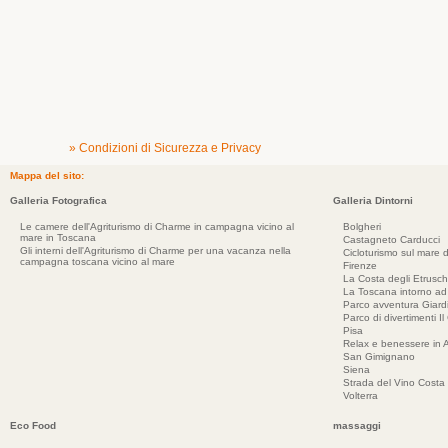
» Condizioni di Sicurezza e Privacy
Mappa del sito:
Galleria Fotografica
Galleria Dintorni
Le camere dell'Agriturismo di Charme in campagna vicino al
Bolgheri
mare in Toscana
Castagneto Carducci
Gli interni dell'Agriturismo di Charme per una vacanza nella
Cicloturismo sul mare d
campagna toscana vicino al mare
Firenze
La Costa degli Etrusch
La Toscana intorno a
Parco avventura Giar
Parco di divertimenti Il
Pisa
Relax e benessere in 
San Gimignano
Siena
Strada del Vino Costa 
Volterra
Eco Food
massaggi