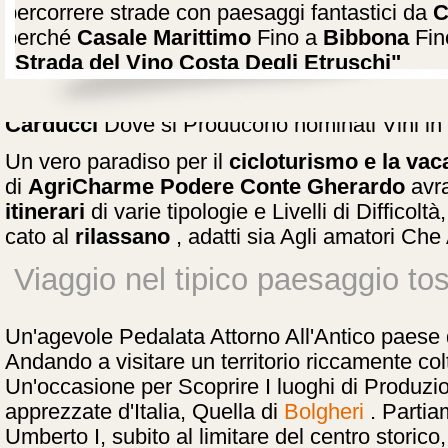
percorrere strade con paesaggi fantastici da
C
perché
Casale Marittimo
Fino a
Bibbona
Fin
"Strada del Vino Costa Degli Etruschi"
Il nostro Agriturismo di Charme è Vicino A
Bol
Carducci
Dove si Producono nominati Vini in 
Un vero paradiso per il
cicloturismo
e la vac
di
AgriCharme Podere Conte Gherardo
avra
itinerari
di varie tipologie e Livelli di Difficolt
cato al
rilassano
, adatti sia Agli amatori Che 
Viaggio nel tipico paesaggio to
Un'agevole Pedalata Attorno All'Antico paese
Andando a visitare un territorio riccamente colti
Un'occasione per Scoprire I luoghi di Produz
apprezzate d'Italia, Quella di
Bolgheri
. Partia
Umberto I, subito al limitare del centro storico