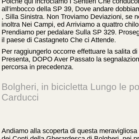
Poiché qui incrociamo I Sentieri Che conducon
all'imbocco della SP 39, Dove andare dobbiam
, Silla Sinistra. Non Troviamo Deviazioni, se 
inoltra Nei Campi, ed Arriviamo a quattro chilo
Prendiamo per pedalare Sulla SP 329. Prosegu
il paese di Castagneto Che ci Attende.
Per raggiungerlo occorre effettuare la salita di
Presenta, DOPO Aver Passato la segnalazion
percorsa in precedenza.
Bolgheri, in bicicletta Lungo le 
Carducci
Andiamo alla scoperta di questa meravigliosa 
dei Conti della Gherardesca di Bolgheri, nei p