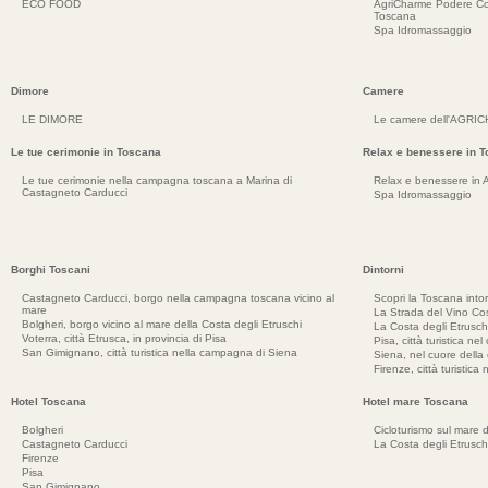
ECO FOOD
AgriCharme Podere Co
Toscana
Spa Idromassaggio
Dimore
Camere
LE DIMORE
Le camere dell'AGRI
Le tue cerimonie in Toscana
Relax e benessere in 
Le tue cerimonie nella campagna toscana a Marina di
Relax e benessere in 
Castagneto Carducci
Spa Idromassaggio
Borghi Toscani
Dintorni
Castagneto Carducci, borgo nella campagna toscana vicino al
Scopri la Toscana into
mare
La Strada del Vino Cos
Bolgheri, borgo vicino al mare della Costa degli Etruschi
La Costa degli Etrusch
Voterra, città Etrusca, in provincia di Pisa
Pisa, città turistica ne
San Gimignano, città turistica nella campagna di Siena
Siena, nel cuore dell
Firenze, città turistica
Hotel Toscana
Hotel mare Toscana
Bolgheri
Cicloturismo sul mare d
Castagneto Carducci
La Costa degli Etrusch
Firenze
Pisa
San Gimignano