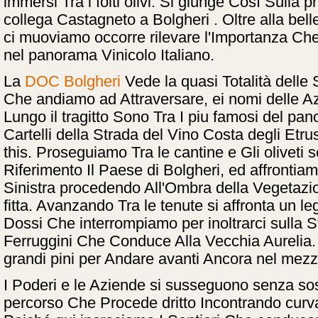
immersi Tra i folti olivi. Si giunge Così Sulla
collega Castagneto a Bolgheri . Oltre alla bel
ci muoviamo occorre rilevare l'Importanza C
nel panorama Vinicolo Italiano.
La
DOC Bolgheri
Vede la quasi Totalità delle 
Che andiamo ad Attraversare, ei nomi delle 
Lungo il tragitto Sono Tra I piu famosi del pan
Cartelli della Strada del Vino Costa degli Etr
this. Proseguiamo Tra le cantine e Gli oliveti
Riferimento Il Paese di Bolgheri, ed affrontia
Sinistra procedendo All'Ombra della Vegetazi
fitta. Avanzando Tra le tenute si affronta un le
Dossi Che interrompiamo per inoltrarci sulla 
Ferruggini Che Conduce Alla Vecchia Aurelia.
grandi pini per Andare avanti Ancora nel me
I Poderi e le Aziende si susseguono senza sos
percorso Che Procede dritto Incontrando curva