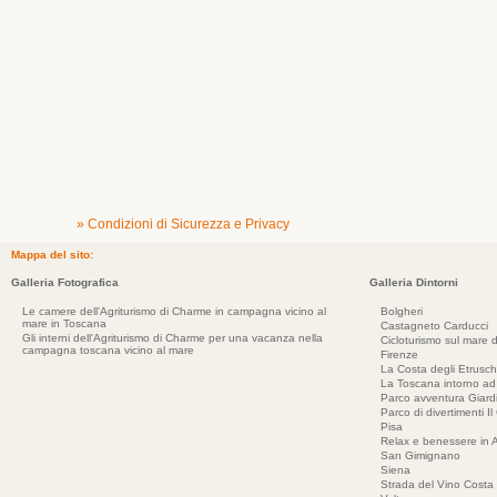
» Condizioni di Sicurezza e Privacy
Mappa del sito:
Galleria Fotografica
Galleria Dintorni
Le camere dell'Agriturismo di Charme in campagna vicino al
Bolgheri
mare in Toscana
Castagneto Carducci
Gli interni dell'Agriturismo di Charme per una vacanza nella
Cicloturismo sul mare d
campagna toscana vicino al mare
Firenze
La Costa degli Etrusch
La Toscana intorno a
Parco avventura Giar
Parco di divertimenti Il
Pisa
Relax e benessere in 
San Gimignano
Siena
Strada del Vino Costa 