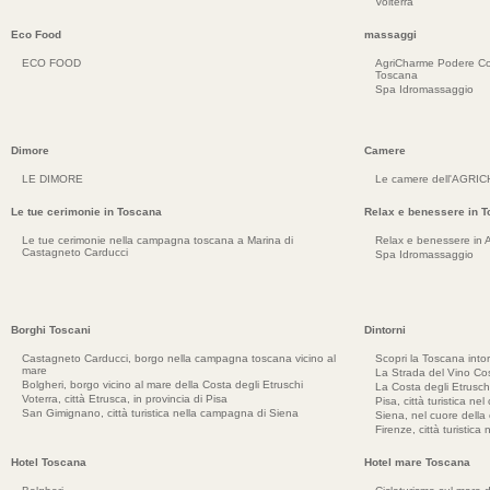
Volterra
Eco Food
massaggi
ECO FOOD
AgriCharme Podere Co
Toscana
Spa Idromassaggio
Dimore
Camere
LE DIMORE
Le camere dell'AGRI
Le tue cerimonie in Toscana
Relax e benessere in 
Le tue cerimonie nella campagna toscana a Marina di
Relax e benessere in 
Castagneto Carducci
Spa Idromassaggio
Borghi Toscani
Dintorni
Castagneto Carducci, borgo nella campagna toscana vicino al
Scopri la Toscana into
mare
La Strada del Vino Cos
Bolgheri, borgo vicino al mare della Costa degli Etruschi
La Costa degli Etrusch
Voterra, città Etrusca, in provincia di Pisa
Pisa, città turistica ne
San Gimignano, città turistica nella campagna di Siena
Siena, nel cuore dell
Firenze, città turistica
Hotel Toscana
Hotel mare Toscana