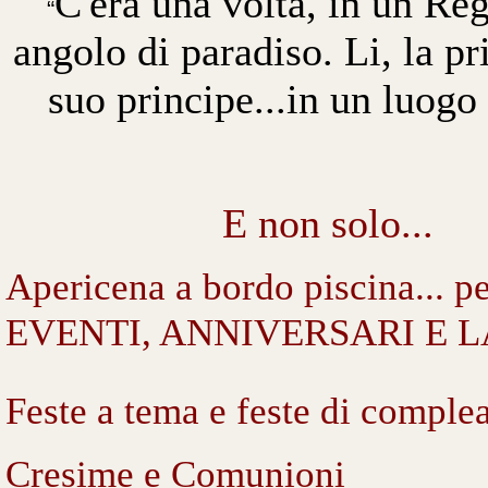
C'era una volta,
in un Re
“
angolo di paradiso.
Li, la p
suo
principe
...in un luogo
E non solo...
Apericena a bordo piscina... pe
EVENTI, ANNIVERSARI E 
Feste a tema e feste di comple
Cresime e Comunioni