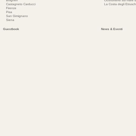
Bolgheri
Cicloturismo sul mare d
Castagneto Carducci
La Costa degli Etrusch
Firenze
Pisa
San Gimignano
Siena
Guestbook
News & Eventi